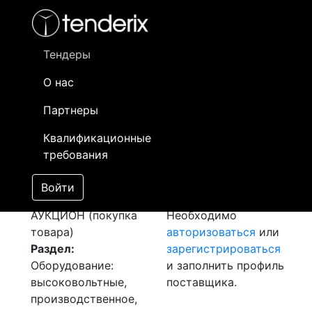
Фильтр
- активный лот
- Завершенный лот
- Закрытый
- сохраненный лот (не опубликован)
Тендеры
О нас
Номер лота
▲
▼
Заказчик
Д
Партнеры
Закуп: Дизель
Информация о
0
Квалификационные
генератор
заказчике доступна
требования
[Завершен]
только
Победитель выбран
зарегистрированным
Войти
Лот №:
5602
поставщикам!
АУКЦИОН (покупка
Необходимо
товара)
авторизоваться
или
Раздел:
зарегистрироваться
Оборудование:
и заполнить профиль
высоковольтные,
поставщика.
производственное,