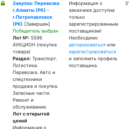
Закупка: Перевозка
Информация о
3
г.Алматы (РК) -
заказчике доступна
г.Петропавловск
только
(РК)
[Завершен]
зарегистрированным
Победитель выбран
поставщикам!
Лот №:
5596
Необходимо
АУКЦИОН (покупка
авторизоваться
или
товара)
зарегистрироваться
Раздел:
Транспорт.
и заполнить профиль
Логистика.
поставщика.
Перевозка. Авто и
спецтехники
продажа и покупка.
Запасные части.
Ремонт и
обслуживание.
Лот с открытой
ценой
Информация о