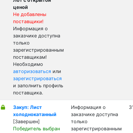
Лот с открытой
ценой
Не добавлены
поставщики!
Информация о
заказчике доступна
только
зарегистрированным
поставщикам!
Необходимо
авторизоваться
или
зарегистрироваться
и заполнить профиль
поставщика.
Закуп: Лист
Информация о
3
холоднокатанный
заказчике доступна
[Завершен]
только
Победитель выбран
зарегистрированным