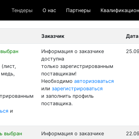
Тендеры
О нас
Партнеры
Квалификацион
 лот
- архивный лот
- сохраненный лот (не опуб
Заказчик
Дата
 выбран
Информация о заказчике
25.09
доступна
(лист,
только зарегистрированным
 медь,
поставщикам!
Необходимо
авторизоваться
или
зарегистрироваться
стрированным
и заполнить профиль
поставщика.
ься
и
ь выбран
Информация о заказчике
22.09