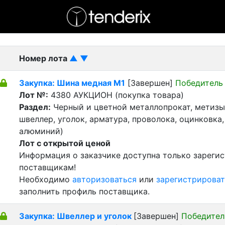
- активный лот
- Завершенный лот
- Закрытый
Номер лота
▲
▼
Закупка: Шина медная М1
[Завершен]
Победитель
Лот №:
4380
АУКЦИОН (покупка товара)
Раздел:
Черный и цветной металлопрокат, метизы 
швеллер, уголок, арматура, проволока, оцинковка,
алюминий)
Лот с открытой ценой
Информация о заказчике доступна только зареги
поставщикам!
Необходимо
авторизоваться
или
зарегистрироват
заполнить профиль поставщика.
Закупка: Швеллер и уголок
[Завершен]
Победител