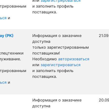
или
зарегистрироваться
стрированным
и заполнить профиль
поставщика.
ься
и
ау (РК)
Информация о заказчике
21.09
доступна
только зарегистрированным
 спецтехники
поставщикам!
луживание.
Необходимо
авторизоваться
или
зарегистрироваться
стрированным
и заполнить профиль
поставщика.
ься
и
Информация о заказчике
20.09
доступна