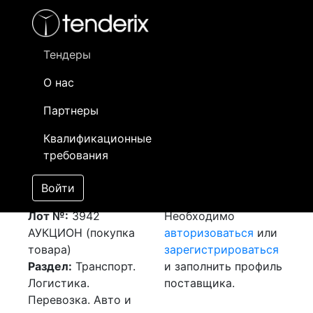
Фильтр
- активный лот
- Завершенный лот
- Закрытый
- сохраненный лот (не опубликован)
Тендеры
О нас
Номер лота
▲
▼
Заказчик
Д
Партнеры
Закупка: Перевозка
Информация о
06
Квалификационные
г.Алматы (РК) -
заказчике доступна
требования
г.Костанай (РК)
только
[Завершен]
зарегистрированным
Войти
Победитель выбран
поставщикам!
Лот №:
3942
Необходимо
АУКЦИОН (покупка
авторизоваться
или
товара)
зарегистрироваться
Раздел:
Транспорт.
и заполнить профиль
Логистика.
поставщика.
Перевозка. Авто и