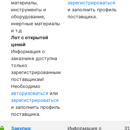
материалы,
зарегистрироваться
инструменты и
и заполнить профиль
оборудование,
поставщика.
инертные материалы
и т.д
Лот с открытой
ценой
Информация о
заказчике доступна
только
зарегистрированным
поставщикам!
Необходимо
авторизоваться
или
зарегистрироваться
и заполнить профиль
поставщика.
Закупка:
Информация о
31