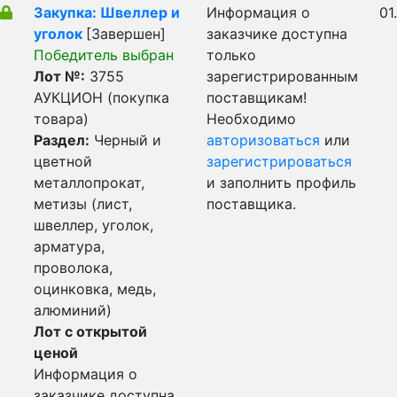
Закупка: Швеллер и
Информация о
01
уголок
[Завершен]
заказчике доступна
Победитель выбран
только
Лот №:
3755
зарегистрированным
АУКЦИОН (покупка
поставщикам!
товара)
Необходимо
Раздел:
Черный и
авторизоваться
или
цветной
зарегистрироваться
металлопрокат,
и заполнить профиль
метизы (лист,
поставщика.
швеллер, уголок,
арматура,
проволока,
оцинковка, медь,
алюминий)
Лот с открытой
ценой
Информация о
заказчике доступна