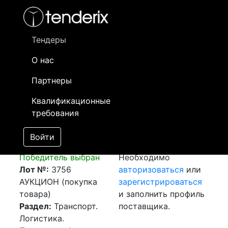
Фильтр
- активный лот
- Завершенный лот
- Закрытый
- сохраненный лот (не опубликован)
Тендеры
О нас
Номер лота
▲
▼
Заказчик
Да
Партнеры
Закупка: Перевозка
Информация о
01
Квалификационные
г.Нидерёнц
заказчике доступна
требования
(Швейцария) -
только
г.Алматы (РК)
зарегистрированным
Войти
[Завершен]
поставщикам!
Победитель выбран
Необходимо
Лот №:
3756
авторизоваться
или
АУКЦИОН (покупка
зарегистрироваться
товара)
и заполнить профиль
Раздел:
Транспорт.
поставщика.
Логистика.