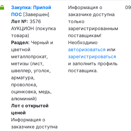
Закупка: Припой
Информация о
09
ПОС
[Завершен]
заказчике доступна
Лот №:
3576
только
АУКЦИОН (покупка
зарегистрированным
товара)
поставщикам!
Раздел:
Черный и
Необходимо
цветной
авторизоваться
или
металлопрокат,
зарегистрироваться
метизы (лист,
и заполнить профиль
швеллер, уголок,
поставщика.
арматура,
проволока,
оцинковка, медь,
алюминий)
Лот с открытой
ценой
Информация о
заказчике доступна