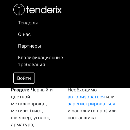
Фильтр
- активный лот
- Завершенный лот
- Закрытый
- сохраненный лот (не опубликован)
Тендеры
О нас
Номер лота
▲
▼
Заказчик
Да
Партнеры
Закупка: Швеллер
Информация о
11
Квалификационные
[Завершен]
заказчике доступна
требования
Лот №:
3581
только
АУКЦИОН (покупка
зарегистрированным
Войти
товара)
поставщикам!
Раздел:
Черный и
Необходимо
цветной
авторизоваться
или
металлопрокат,
зарегистрироваться
метизы (лист,
и заполнить профиль
швеллер, уголок,
поставщика.
арматура,