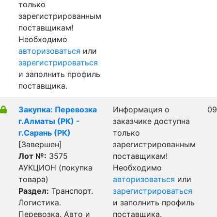
только
зарегистрированным
поставщикам!
Необходимо
авторизоваться
или
зарегистрироваться
и заполнить профиль
поставщика.
Закупка: Перевозка
Информация о
09
г.Алматы (РК) -
заказчике доступна
г.Сарань (РК)
только
[Завершен]
зарегистрированным
Лот №:
3575
поставщикам!
АУКЦИОН (покупка
Необходимо
товара)
авторизоваться
или
Раздел:
Транспорт.
зарегистрироваться
Логистика.
и заполнить профиль
Перевозка. Авто и
поставщика.