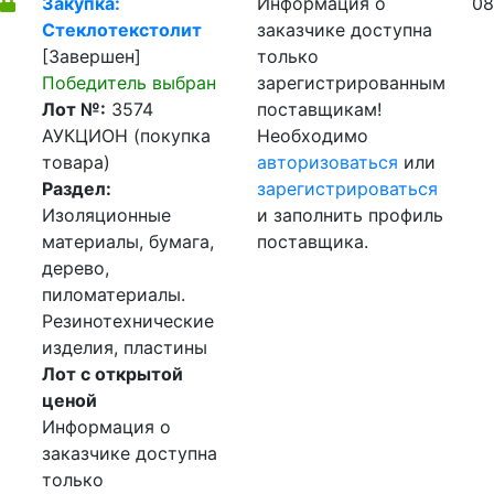
Закупка:
Информация о
08
Стеклотекстолит
заказчике доступна
[Завершен]
только
Победитель выбран
зарегистрированным
Лот №:
3574
поставщикам!
АУКЦИОН (покупка
Необходимо
товара)
авторизоваться
или
Раздел:
зарегистрироваться
Изоляционные
и заполнить профиль
материалы, бумага,
поставщика.
дерево,
пиломатериалы.
Резинотехнические
изделия, пластины
Лот с открытой
ценой
Информация о
заказчике доступна
только