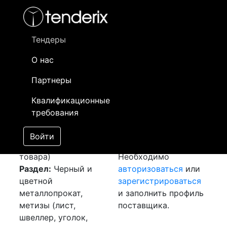
Фильтр
- активный лот
- Завершенный лот
- Закрытый
- сохраненный лот (не опубликован)
Тендеры
О нас
Номер лота
▲
▼
Заказчик
Да
Партнеры
Закупка: Пруток
Информация о
17
Квалификационные
медный
[Завершен]
заказчике доступна
требования
Победитель выбран
только
Лот №:
3475
зарегистрированным
Войти
АУКЦИОН (покупка
поставщикам!
товара)
Необходимо
Раздел:
Черный и
авторизоваться
или
цветной
зарегистрироваться
металлопрокат,
и заполнить профиль
метизы (лист,
поставщика.
швеллер, уголок,