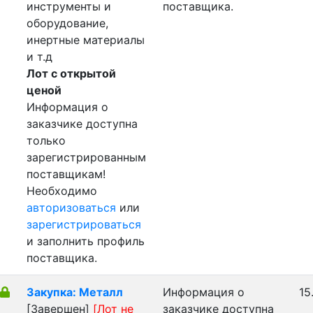
инструменты и
поставщика.
оборудование,
инертные материалы
и т.д
Лот с открытой
ценой
Информация о
заказчике доступна
только
зарегистрированным
поставщикам!
Необходимо
авторизоваться
или
зарегистрироваться
и заполнить профиль
поставщика.
Закупка: Металл
Информация о
15
[Завершен]
[Лот не
заказчике доступна