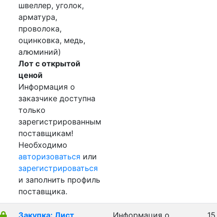
швеллер, уголок,
арматура,
проволока,
оцинковка, медь,
алюминий)
Лот с открытой
ценой
Информация о
заказчике доступна
только
зарегистрированным
поставщикам!
Необходимо
авторизоваться
или
зарегистрироваться
и заполнить профиль
поставщика.
Закупка: Лист
Информация о
15