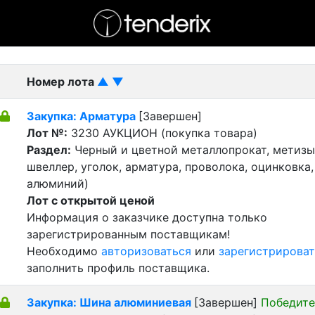
- активный лот
- Завершенный лот
- Закрытый
Номер лота
▲
▼
Закупка: Арматура
[Завершен]
Лот №:
3230
АУКЦИОН (покупка товара)
Раздел:
Черный и цветной металлопрокат, метизы 
швеллер, уголок, арматура, проволока, оцинковка,
алюминий)
Лот с открытой ценой
Информация о заказчике доступна только
зарегистрированным поставщикам!
Необходимо
авторизоваться
или
зарегистрироват
заполнить профиль поставщика.
Закупка: Шина алюминиевая
[Завершен]
Победите