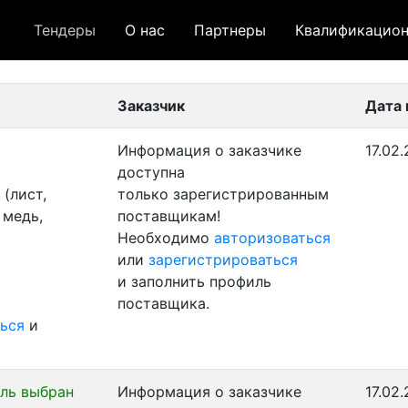
Тендеры
О нас
Партнеры
Квалификацион
 лот
- архивный лот
- сохраненный лот (не опуб
Заказчик
Дата 
Информация о заказчике
17.02
доступна
(лист,
только зарегистрированным
 медь,
поставщикам!
Необходимо
авторизоваться
или
зарегистрироваться
и заполнить профиль
поставщика.
ься
и
ль выбран
Информация о заказчике
17.02