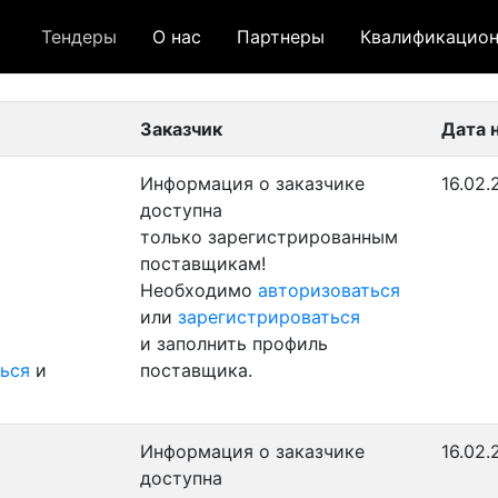
Тендеры
О нас
Партнеры
Квалификацион
 лот
- архивный лот
- сохраненный лот (не опуб
Заказчик
Дата 
Информация о заказчике
16.02.
доступна
только зарегистрированным
поставщикам!
Необходимо
авторизоваться
или
зарегистрироваться
и заполнить профиль
ься
и
поставщика.
Информация о заказчике
16.02.
доступна