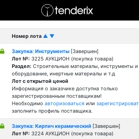
- активный лот
- Завершенный лот
- Закрытый
Номер лота
▲
▼
Закупка: Инструменты
[Завершен]
Лот №:
3225
АУКЦИОН (покупка товара)
Раздел:
Строительные материалы, инструменты и
оборудование, инертные материалы и т.д
Лот с открытой ценой
Информация о заказчике доступна только
зарегистрированным поставщикам!
Необходимо
авторизоваться
или
зарегистрироват
заполнить профиль поставщика.
Закупка: Кирпич керамический
[Завершен]
Лот №:
3224
АУКЦИОН (покупка товара)