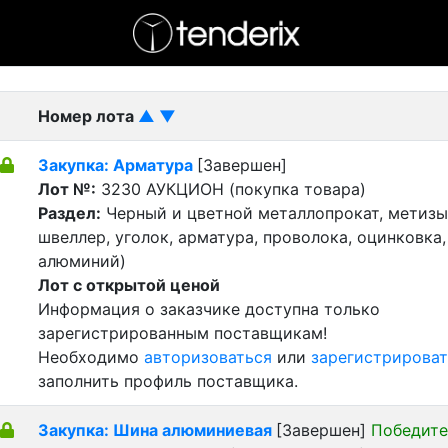
- активный лот
- Завершенный лот
- Закрытый
Номер лота
▲
▼
Закупка: Арматура
[Завершен]
Лот №:
3230
АУКЦИОН (покупка товара)
Раздел:
Черный и цветной металлопрокат, метизы 
швеллер, уголок, арматура, проволока, оцинковка,
алюминий)
Лот с открытой ценой
Информация о заказчике доступна только
зарегистрированным поставщикам!
Необходимо
авторизоваться
или
зарегистрироват
заполнить профиль поставщика.
Закупка: Шина алюминиевая
[Завершен]
Победите