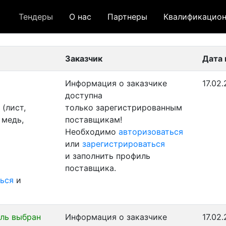
Тендеры
О нас
Партнеры
Квалификацион
 лот
- архивный лот
- сохраненный лот (не опуб
Заказчик
Дата 
Информация о заказчике
17.02
доступна
(лист,
только зарегистрированным
 медь,
поставщикам!
Необходимо
авторизоваться
или
зарегистрироваться
и заполнить профиль
поставщика.
ься
и
ль выбран
Информация о заказчике
17.02