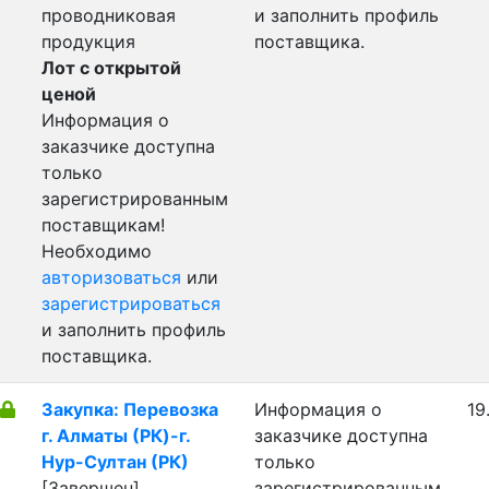
проводниковая
и заполнить профиль
продукция
поставщика.
Лот с открытой
ценой
Информация о
заказчике доступна
только
зарегистрированным
поставщикам!
Необходимо
авторизоваться
или
зарегистрироваться
и заполнить профиль
поставщика.
Закупка: Перевозка
Информация о
19
г. Алматы (РК)-г.
заказчике доступна
Нур-Султан (РК)
только
[Завершен]
зарегистрированным