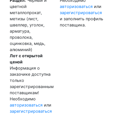
Раздел:
Черный и
Необходимо
цветной
авторизоваться
или
металлопрокат,
зарегистрироваться
метизы (лист,
и заполнить профиль
швеллер, уголок,
поставщика.
арматура,
проволока,
оцинковка, медь,
алюминий)
Лот с открытой
ценой
Информация о
заказчике доступна
только
зарегистрированным
поставщикам!
Необходимо
авторизоваться
или
зарегистрироваться