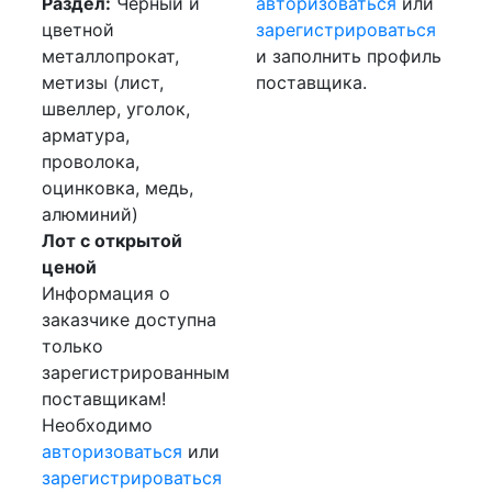
Раздел:
Черный и
авторизоваться
или
цветной
зарегистрироваться
металлопрокат,
и заполнить профиль
метизы (лист,
поставщика.
швеллер, уголок,
арматура,
проволока,
оцинковка, медь,
алюминий)
Лот с открытой
ценой
Информация о
заказчике доступна
только
зарегистрированным
поставщикам!
Необходимо
авторизоваться
или
зарегистрироваться