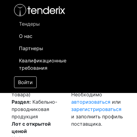
Фильтр
- активный лот
- Завершенный лот
- Закрытый
- сохраненный лот (не опубликован)
Тендеры
О нас
Номер лота
▲
▼
Заказчик
Да
Партнеры
Закупка: Кабель
Информация о
19
Квалификационные
20кВ
[Завершен]
заказчике доступна
требования
Победитель выбран
только
Лот №:
2608
зарегистрированным
Войти
АУКЦИОН (покупка
поставщикам!
товара)
Необходимо
Раздел:
Кабельно-
авторизоваться
или
проводниковая
зарегистрироваться
продукция
и заполнить профиль
Лот с открытой
поставщика.
ценой