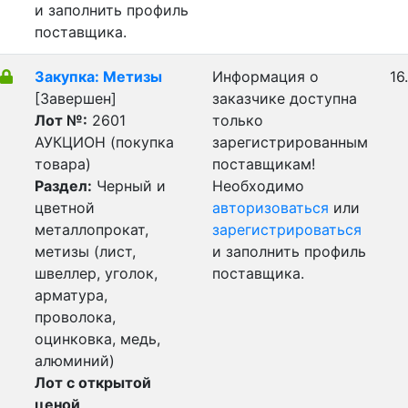
и заполнить профиль
поставщика.
Закупка: Метизы
Информация о
16
[Завершен]
заказчике доступна
Лот №:
2601
только
АУКЦИОН (покупка
зарегистрированным
товара)
поставщикам!
Раздел:
Черный и
Необходимо
цветной
авторизоваться
или
металлопрокат,
зарегистрироваться
метизы (лист,
и заполнить профиль
швеллер, уголок,
поставщика.
арматура,
проволока,
оцинковка, медь,
алюминий)
Лот с открытой
ценой