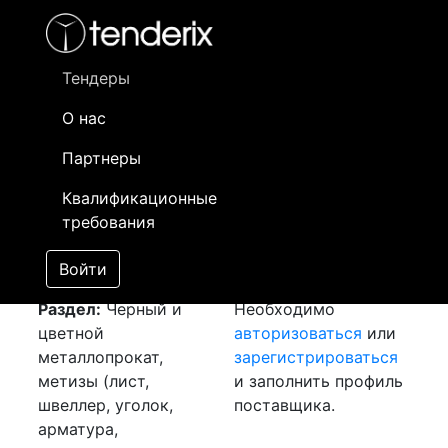
Фильтр
- активный лот
- Завершенный лот
- Закрытый
- сохраненный лот (не опубликован)
Тендеры
О нас
Номер лота
▲
▼
Заказчик
Да
Партнеры
Закупка: Лист и
Информация о
18
Квалификационные
Уголок
[Завершен]
заказчике доступна
требования
Лот №:
2504
только
АУКЦИОН (покупка
зарегистрированным
Войти
товара)
поставщикам!
Раздел:
Черный и
Необходимо
цветной
авторизоваться
или
металлопрокат,
зарегистрироваться
метизы (лист,
и заполнить профиль
швеллер, уголок,
поставщика.
арматура,