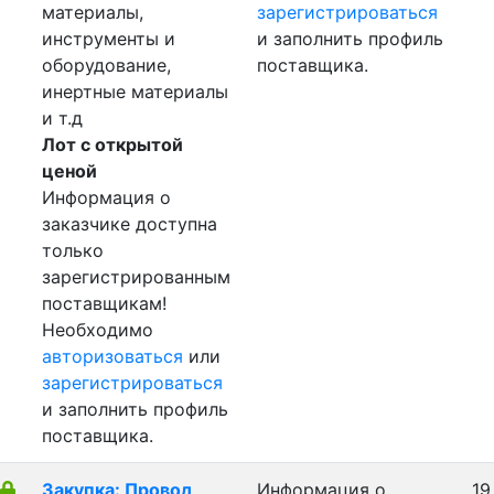
материалы,
зарегистрироваться
инструменты и
и заполнить профиль
оборудование,
поставщика.
инертные материалы
и т.д
Лот с открытой
ценой
Информация о
заказчике доступна
только
зарегистрированным
поставщикам!
Необходимо
авторизоваться
или
зарегистрироваться
и заполнить профиль
поставщика.
Закупка: Провод
Информация о
19