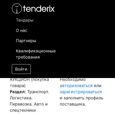
Фильтр
- активный лот
- Завершенный лот
- Закрытый
- сохраненный лот (не опубликован)
Тендеры
О нас
Номер лота
▲
▼
Заказчик
Да
Партнеры
Закупка: Перевозка
Информация о
20
Квалификационные
г. Алматы - г. Нур-
заказчике доступна
требования
Султан (трал)
только
[Завершен]
зарегистрированным
Войти
Лот №:
2028
поставщикам!
АУКЦИОН (покупка
Необходимо
товара)
авторизоваться
или
Раздел:
Транспорт.
зарегистрироваться
Логистика.
и заполнить профиль
Перевозка. Авто и
поставщика.
спецтехники