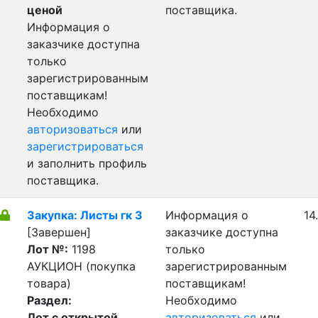
ценой
поставщика.
Информация о
заказчике доступна
только
зарегистрированным
поставщикам!
Необходимо
авторизоваться
или
зарегистрироваться
и заполнить профиль
поставщика.
Закупка: Листы гк 3
Информация о
14
[Завершен]
заказчике доступна
Лот №:
1198
только
АУКЦИОН (покупка
зарегистрированным
товара)
поставщикам!
Раздел:
Необходимо
Лот с открытой
авторизоваться
или