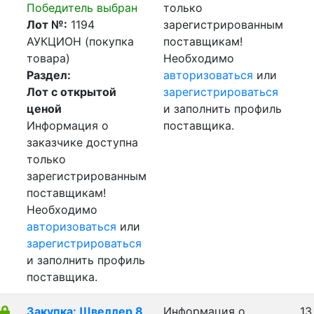
Победитель выбран
только
Лот №:
1194
зарегистрированным
АУКЦИОН (покупка
поставщикам!
товара)
Необходимо
Раздел:
авторизоваться
или
Лот с открытой
зарегистрироваться
ценой
и заполнить профиль
Информация о
поставщика.
заказчике доступна
только
зарегистрированным
поставщикам!
Необходимо
авторизоваться
или
зарегистрироваться
и заполнить профиль
поставщика.
Закупка: Швеллер 8
Информация о
13