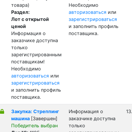
товара)
Необходимо
Раздел:
авторизоваться
или
Лот с открытой
зарегистрироваться
ценой
и заполнить профиль
Информация о
поставщика.
заказчике доступна
только
зарегистрированным
поставщикам!
Необходимо
авторизоваться
или
зарегистрироваться
и заполнить профиль
поставщика.
Закупка: Стреппинг
Информация о
13
машина
[Завершен]
заказчике доступна
Победитель выбран
только