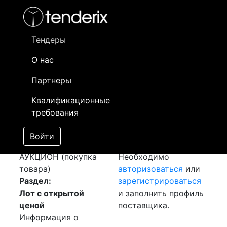
Фильтр
- активный лот
- Завершенный лот
- Закрытый
- сохраненный лот (не опубликован)
Тендеры
О нас
Номер лота
▲
▼
Заказчик
Да
Партнеры
Закупка: Шина
Информация о
14
Квалификационные
Алюминиевая
заказчике доступна
требования
[Завершен]
только
Победитель выбран
зарегистрированным
Войти
Лот №:
1200
поставщикам!
АУКЦИОН (покупка
Необходимо
товара)
авторизоваться
или
Раздел:
зарегистрироваться
Лот с открытой
и заполнить профиль
ценой
поставщика.
Информация о