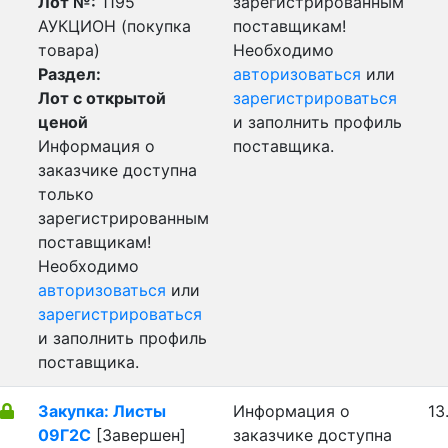
Лот №:
1195
зарегистрированным
АУКЦИОН (покупка
поставщикам!
товара)
Необходимо
Раздел:
авторизоваться
или
Лот с открытой
зарегистрироваться
ценой
и заполнить профиль
Информация о
поставщика.
заказчике доступна
только
зарегистрированным
поставщикам!
Необходимо
авторизоваться
или
зарегистрироваться
и заполнить профиль
поставщика.
Закупка: Листы
Информация о
13
09Г2С
[Завершен]
заказчике доступна