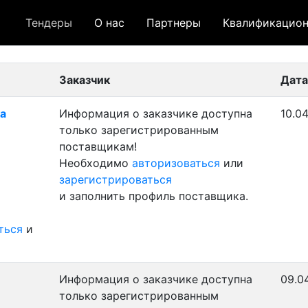
Тендеры
О нас
Партнеры
Квалификацион
 лот
- архивный лот
- сохраненный лот (не опуб
Заказчик
Дата
ка
Информация о заказчике доступна
10.04
только зарегистрированным
поставщикам!
Необходимо
авторизоваться
или
зарегистрироваться
и заполнить профиль поставщика.
ться
и
Информация о заказчике доступна
09.0
только зарегистрированным