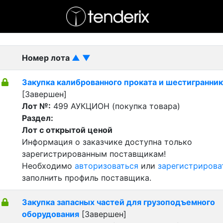
- активный лот
- Завершенный лот
- Закрытый
Номер лота
▲
▼
Закупка калиброванного проката и шестигранни
[Завершен]
Лот №:
499
АУКЦИОН (покупка товара)
Раздел:
Лот с открытой ценой
Информация о заказчике доступна только
зарегистрированным поставщикам!
Необходимо
авторизоваться
или
зарегистрирова
заполнить профиль поставщика.
Закупка запасных частей для грузоподъемного
оборудования
[Завершен]