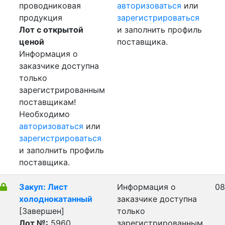
проводниковая
авторизоваться
или
продукция
зарегистрироваться
Лот с открытой
и заполнить профиль
ценой
поставщика.
Информация о
заказчике доступна
только
зарегистрированным
поставщикам!
Необходимо
авторизоваться
или
зарегистрироваться
и заполнить профиль
поставщика.
Закуп: Лист
Информация о
08
холоднокатанный
заказчике доступна
[Завершен]
только
Лот №:
5960
зарегистрированным