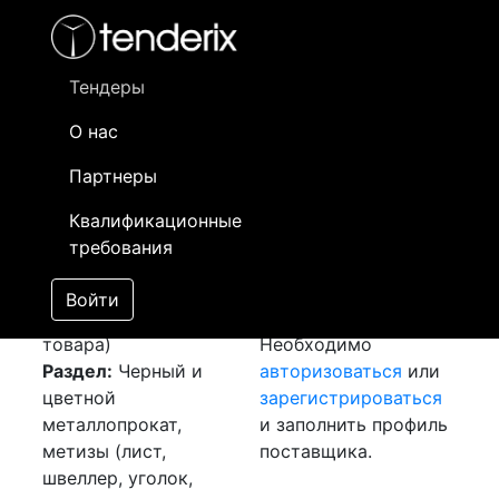
Фильтр
- активный лот
- Завершенный лот
- Закрытый
- сохраненный лот (не опубликован)
Тендеры
О нас
Номер лота
▲
▼
Заказчик
Да
Партнеры
Закуп:
Информация о
09
Квалификационные
Металлопрокат
заказчике доступна
требования
[Завершен]
только
Лот №:
5968
зарегистрированным
Войти
АУКЦИОН (покупка
поставщикам!
товара)
Необходимо
Раздел:
Черный и
авторизоваться
или
цветной
зарегистрироваться
металлопрокат,
и заполнить профиль
метизы (лист,
поставщика.
швеллер, уголок,