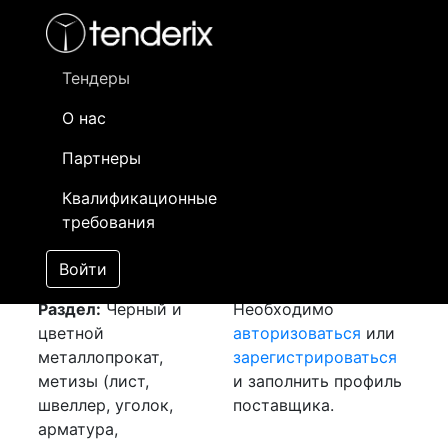
Фильтр
- активный лот
- Завершенный лот
- Закрытый
- сохраненный лот (не опубликован)
Тендеры
О нас
Номер лота
▲
▼
Заказчик
Да
Партнеры
Закуп: Круг Ф20
Информация о
16
Квалификационные
[Завершен]
заказчике доступна
требования
Лот №:
5827
только
АУКЦИОН (покупка
зарегистрированным
Войти
товара)
поставщикам!
Раздел:
Черный и
Необходимо
цветной
авторизоваться
или
металлопрокат,
зарегистрироваться
метизы (лист,
и заполнить профиль
швеллер, уголок,
поставщика.
арматура,