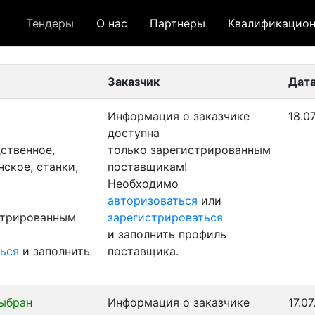
Тендеры
О нас
Партнеры
Квалификацион
 лот
- архивный лот
- сохраненный лот (не опуб
Заказчик
Дата
Информация о заказчике
18.0
доступна
ственное,
только зарегистрированным
ское, станки,
поставщикам!
Необходимо
авторизоваться
или
стрированным
зарегистрироваться
и заполнить профиль
ься
и заполнить
поставщика.
ыбран
Информация о заказчике
17.0