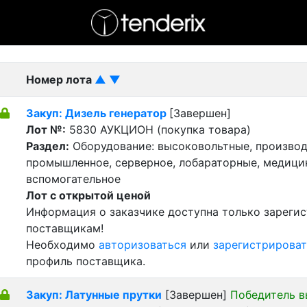
- активный лот
- Завершенный лот
- Закрытый
Номер лота
▲
▼
Закуп: Дизель генератор
[Завершен]
Лот №:
5830
АУКЦИОН (покупка товара)
Раздел:
Оборудование: высоковольтные, производ
промышленное, серверное, лобараторные, медицин
вспомогательное
Лот с открытой ценой
Информация о заказчике доступна только зареги
поставщикам!
Необходимо
авторизоваться
или
зарегистрироват
профиль поставщика.
Закуп: Латунные прутки
[Завершен]
Победитель в