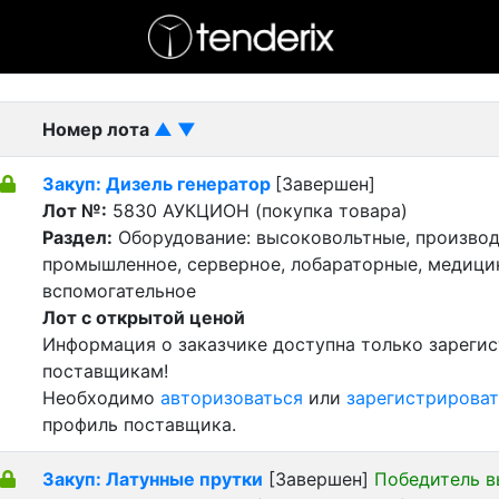
- активный лот
- Завершенный лот
- Закрытый
Номер лота
▲
▼
Закуп: Дизель генератор
[Завершен]
Лот №:
5830
АУКЦИОН (покупка товара)
Раздел:
Оборудование: высоковольтные, производ
промышленное, серверное, лобараторные, медицин
вспомогательное
Лот с открытой ценой
Информация о заказчике доступна только зареги
поставщикам!
Необходимо
авторизоваться
или
зарегистрироват
профиль поставщика.
Закуп: Латунные прутки
[Завершен]
Победитель в