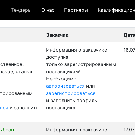
Тендеры
О нас
Партнеры
Квалификацион
 лот
- архивный лот
- сохраненный лот (не опуб
Заказчик
Дата
Информация о заказчике
18.0
доступна
ственное,
только зарегистрированным
ское, станки,
поставщикам!
Необходимо
авторизоваться
или
стрированным
зарегистрироваться
и заполнить профиль
ься
и заполнить
поставщика.
ыбран
Информация о заказчике
17.0