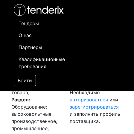
Фильтр
- активный лот
- Завершенный лот
- Закрытый
- сохраненный лот (не опубликован)
Тендеры
О нас
Номер лота
▲
▼
Заказчик
Да
Партнеры
Закуп: Дизель
Информация о
18
Квалификационные
генератор
заказчике доступна
требования
[Завершен]
только
Лот №:
5830
зарегистрированным
Войти
АУКЦИОН (покупка
поставщикам!
товара)
Необходимо
Раздел:
авторизоваться
или
Оборудование:
зарегистрироваться
высоковольтные,
и заполнить профиль
производственное,
поставщика.
промышленное,