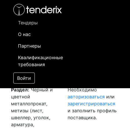
Фильтр
- активный лот
- Завершенный лот
- Закрытый
- сохраненный лот (не опубликован)
Тендеры
О нас
Номер лота
▲
▼
Заказчик
Да
Партнеры
Закупка: Проволока
Информация о
17
Квалификационные
и круг
[Завершен]
заказчике доступна
требования
Лот №:
2396
только
АУКЦИОН (покупка
зарегистрированным
Войти
товара)
поставщикам!
Раздел:
Черный и
Необходимо
цветной
авторизоваться
или
металлопрокат,
зарегистрироваться
метизы (лист,
и заполнить профиль
швеллер, уголок,
поставщика.
арматура,