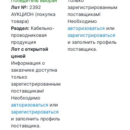
Победитель выбран
только
Лот №:
2392
зарегистрированным
АУКЦИОН (покупка
поставщикам!
товара)
Необходимо
Раздел:
Кабельно-
авторизоваться
или
проводниковая
зарегистрироваться
продукция
и заполнить профиль
Лот с открытой
поставщика.
ценой
Информация о
заказчике доступна
только
зарегистрированным
поставщикам!
Необходимо
авторизоваться
или
зарегистрироваться
и заполнить профиль
поставщика.