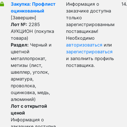
Закупка: Профлист
Информация о
14
оцинкованный
заказчике доступна
[Завершен]
только
Лот №:
2285
зарегистрированным
АУКЦИОН (покупка
поставщикам!
товара)
Необходимо
Раздел:
Черный и
авторизоваться
или
цветной
зарегистрироваться
металлопрокат,
и заполнить профиль
метизы (лист,
поставщика.
швеллер, уголок,
арматура,
проволока,
оцинковка, медь,
алюминий)
Лот с открытой
ценой
Информация о
заказчике доступна