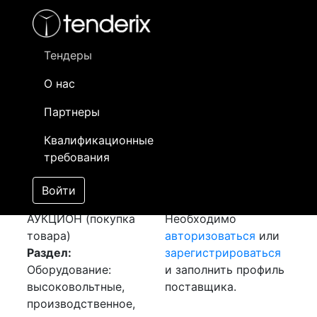
Фильтр
- активный лот
- Завершенный лот
- Закрытый
- сохраненный лот (не опубликован)
Тендеры
О нас
Номер лота
▲
▼
Заказчик
Да
Партнеры
Закупка: Дизель
Информация о
19
Квалификационные
генератор
заказчике доступна
требования
[Завершен]
только
Победитель выбран
зарегистрированным
Войти
Лот №:
2286
поставщикам!
АУКЦИОН (покупка
Необходимо
товара)
авторизоваться
или
Раздел:
зарегистрироваться
Оборудование:
и заполнить профиль
высоковольтные,
поставщика.
производственное,